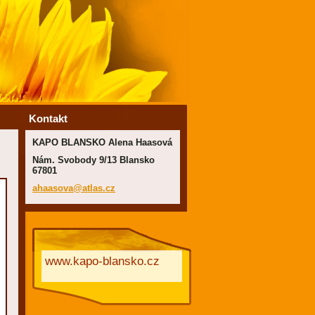
Kontakt
KAPO BLANSKO Alena Haasová
Nám. Svobody 9/13 Blansko
67801
ahaasova
@atlas.c
z
www.kapo-blansko.cz