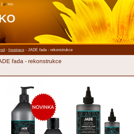
|
rss
SKO
vod
-
Inspirace
-
JADE řada - rekonstrukce
ADE řada - rekonstrukce