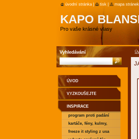
úvodní stránka
|
tisk
|
mapa stránek
KAPO BLAN
Pro vaše krásné vlasy
Vyhledávání
Ú
J
ÚVOD
VYZKOUŠEJTE
INSPIRACE
program proti padání
vlasů
kartáče, fény, kulmy,
strojky
freeze it styling z usa