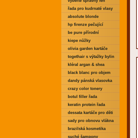
vyberte správný fén
řada pro kudrnaté vlasy
absolute blonde
hp firenze pečující
kosmetika
be pure přírodní
kiepe nůžky
olivia garden kartáče
togethair s výtažky bylin
kléral argan & shea
butter
black blanc pro objem
dandy pánská vlasovka
crazy color tonery
botul filler řada
keratin protein řada
dessata kartáče pro děti
sady pro obnovu vlákna
brazilská kosmetika
novex
suché šampony