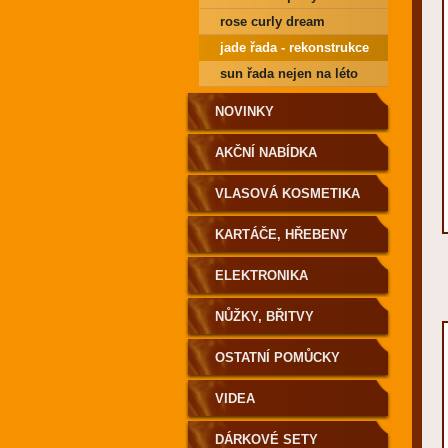
rose curly dream
jade řada - rekonstrukce
sun řada nejen na léto
NOVINKY
AKČNÍ NABÍDKA
VLASOVÁ KOSMETIKA
KARTÁČE, HŘEBENY
ELEKTRONIKA
NŮŽKY, BŘITVY
OSTATNÍ POMŮCKY
VIDEA
DÁRKOVÉ SETY