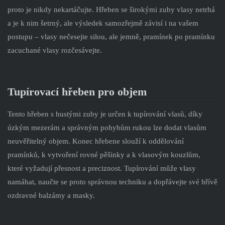
proto je nikdy nekartáčujte. Hřeben se širokými zuby vlasy netrhá
a je k nim šetrný, ale výsledek samozřejmě závisí i na vašem
postupu – vlasy nečesejte silou, ale jemně, pramínek po pramínku
zacuchané vlasy rozčesávejte.
Tupírovací hřeben pro objem
Tento hřeben s hustými zuby je určen k tupírování vlasů, díky
úzkým mezerám a správným pohybům rukou lze dodat vlasům
neuvěřitelný objem. Konec hřebene slouží k oddělování
pramínků, k vytvoření rovné pěšinky a k vlasovým kouzlům,
které vyžadují přesnost a preciznost. Tupírování může vlasy
namáhat, naučte se proto správnou techniku a dopřávejte své hřívě
ozdravné balzámy a masky.