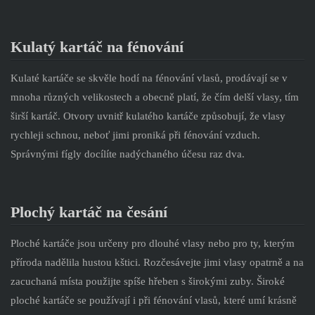
Kulatý kartáč na fénování
Kulaté kartáče se skvěle hodí na fénování vlasů, prodávají se v
mnoha různých velikostech a obecně platí, že čím delší vlasy, tím
širší kartáč. Otvory uvnitř kulatého kartáče způsobují, že vlasy
rychleji schnou, neboť jimi proniká při fénování vzduch.
Správnými fígly docílíte nadýchaného účesu raz dva.
Plochý kartáč na česání
Ploché kartáče jsou určeny pro dlouhé vlasy nebo pro ty, kterým
příroda nadělila hustou kštici. Rozčesávejte jimi vlasy opatrně a na
zacuchaná místa použijte spíše hřeben s širokými zuby. Široké
ploché kartáče se používají i při fénování vlasů, které umí krásně