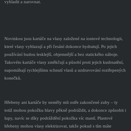
vyhladit a narovnat.
Novinkou jsou kartáče na vlasy založené na iontové technologii,
které vlasy vyhlazují a při česání dokonce hydratují. Po jejich
používání budou lesklejší, objemnější a bez statického náboje.
Takovéto kartáče vlasy změkčují a působí proti jejich kudrnatění,
napomáhají rychlejšímu schnutí vlasů a uzdravování roztřepených
konečků.
Hřebeny ani kartáče by neměly mít ostře zakončené zuby – ty
totiž mohou pokožku hlavy pěkně podráždit, a dokonce způsobit i
lupy, navíc se díky podráždění pokožka víc mastí. Plastové
hřebeny mohou vlasy elektrizovat, takže pokud s tím máte