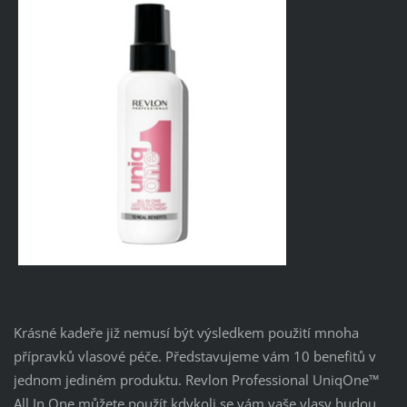
Krásné kadeře již nemusí být výsledkem použití mnoha
přípravků vlasové péče. Představujeme vám 10 benefitů v
jednom jediném produktu. Revlon Professional UniqOne™
All In One můžete použít kdykoli se vám vaše vlasy budou