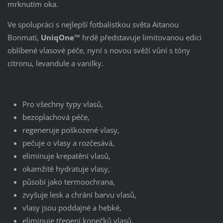
mrknutím oka.
Ve spolupráci s nejlepší fotbalistkou světa Aitanou
Bonmatí,
UniqOne™
hrdě představuje limitovanou edici
oblíbené vlasové péče, nyní s novou svěží vůní s tóny
citronu, levandule a vanilky.
Pro všechny typy vlasů,
bezoplachová péče,
regeneruje poškozené vlasy,
pečuje o vlasy a rozčesává,
eliminuje krepatění vlasů,
okamžitě hydratuje vlasy,
působí jako termoochrana,
zvyšuje lesk a chrání barvu vlasů,
vlasy jsou poddajné a hebké,
eliminuje třepení konečků vlasů,