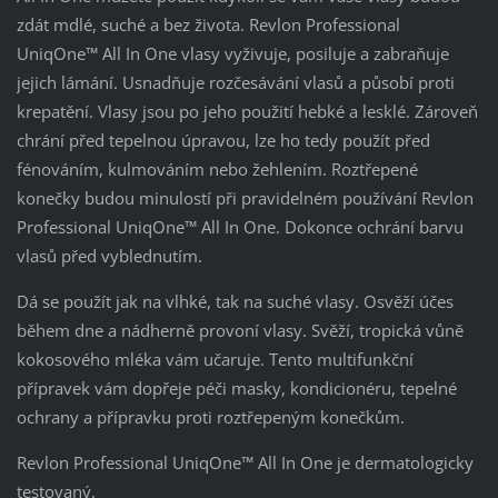
zdát mdlé, suché a bez života. Revlon Professional
UniqOne™ All In One vlasy vyživuje, posiluje a zabraňuje
jejich lámání. Usnadňuje rozčesávání vlasů a působí proti
krepatění. Vlasy jsou po jeho použití hebké a lesklé. Zároveň
chrání před tepelnou úpravou, lze ho tedy použít před
fénováním, kulmováním nebo žehlením. Roztřepené
konečky budou minulostí při pravidelném používání Revlon
Professional UniqOne™ All In One. Dokonce ochrání barvu
vlasů před vyblednutím.
Dá se použít jak na vlhké, tak na suché vlasy. Osvěží účes
během dne a nádherně provoní vlasy. Svěží, tropická vůně
kokosového mléka vám učaruje. Tento multifunkční
přípravek vám dopřeje péči masky, kondicionéru, tepelné
ochrany a přípravku proti roztřepeným konečkům.
Revlon Professional UniqOne™ All In One je dermatologicky
testovaný.