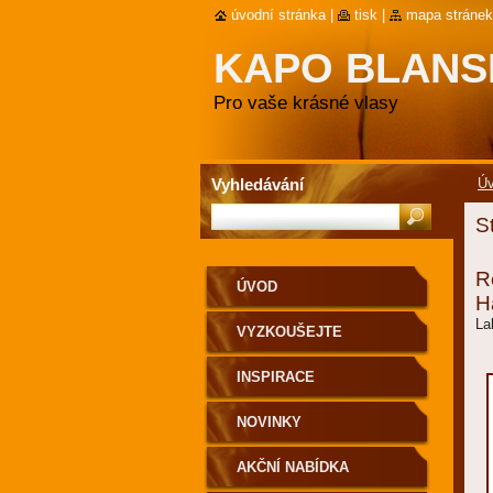
úvodní stránka
|
tisk
|
mapa stránek
KAPO BLAN
Pro vaše krásné vlasy
Vyhledávání
Ú
S
R
ÚVOD
H
La
VYZKOUŠEJTE
INSPIRACE
NOVINKY
AKČNÍ NABÍDKA