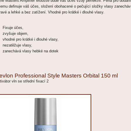
yle Masters Amplifier Mousse bude váš účes vždy perfektní. Pěna pro dodání
jemu definuje váš účes, složení obohacené o pečující složky vlasy zanecháv
ravé a lehké a bez zatížení. Vhodné pro krátké i dlouhé vlasy.
Fixuje účes,
zvyšuje objem,
vhodné pro krátké i dlouhé vlasy,
nezatěžuje vlasy,
zanechává vlasy hebké na dotek
evlon Professional Style Masters Orbital 150 ml
tivátor vln se střední fixací 2