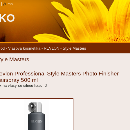
|
rss
SKO
vod
-
Vlasová kosmetika
-
REVLON
-
Style Masters
tyle Masters
evlon Professional Style Masters Photo Finisher
airspray 500 ml
k na vlasy se silnou fixací 3