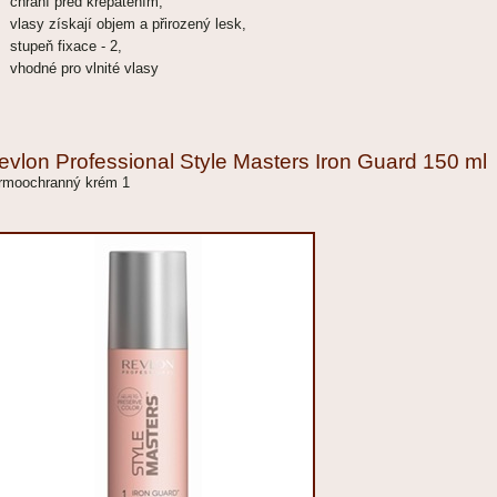
chrání před krepatěním,
vlasy získají objem a přirozený lesk,
stupeň fixace - 2,
vhodné pro vlnité vlasy
evlon Professional Style Masters Iron Guard 150 ml
rmoochranný krém 1