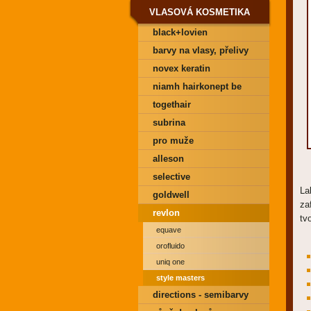
VLASOVÁ KOSMETIKA
black+lovien
barvy na vlasy, přelivy
novex keratin
niamh hairkonept be
pure
togethair
subrina
pro muže
alleson
selective
La
goldwell
za
revlon
tv
equave
orofluido
uniq one
style masters
directions - semibarvy