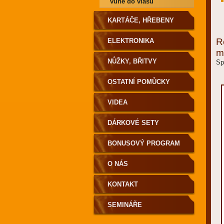
vůně do vlasů
KARTÁČE, HŘEBENY
R
ELEKTRONIKA
m
NŮŽKY, BŘITVY
Sp
OSTATNÍ POMŮCKY
VIDEA
DÁRKOVÉ SETY
BONUSOVÝ PROGRAM
O NÁS
KONTAKT
SEMINÁŘE