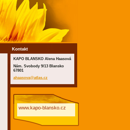
Kontakt
KAPO BLANSKO Alena Haasová
Nám. Svobody 9/13 Blansko
67801
ahaasova
@atlas.c
z
www.kapo-blansko.cz