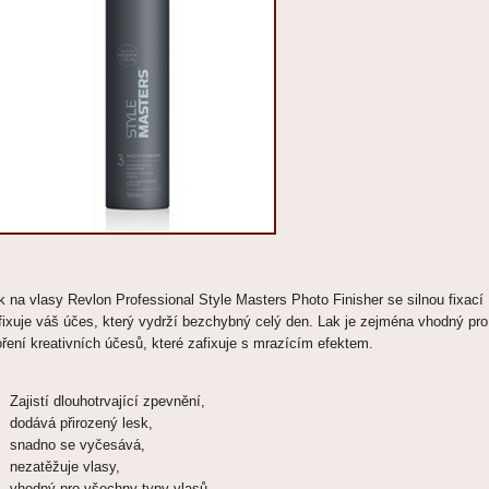
k na vlasy Revlon Professional Style Masters Photo Finisher se silnou fixací
fixuje váš účes, který vydrží bezchybný celý den. Lak je zejména vhodný pro
oření kreativních účesů, které zafixuje s mrazícím efektem.
Zajistí dlouhotrvající zpevnění,
dodává přirozený lesk,
snadno se vyčesává,
nezatěžuje vlasy,
vhodný pro všechny typy vlasů