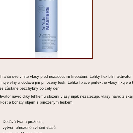
hraňte své vlnité vlasy před nežádoucím krepatění. Lehký flexibilní aktivátor
finuje vlny a dodává jim přirozený lesk. Lehká fixace perfektně vlasy fixuje a 
es zůstane bezchybný po celý den.
tivátor navíc díky lehkému složení vlasy nijak nezatěžuje, vlasy navíc získaj
hkost a bohatý objem s přirozeným leskem.
Dodává tvar a pružnost,
vytvoří přirozené zvlnění vlasů,