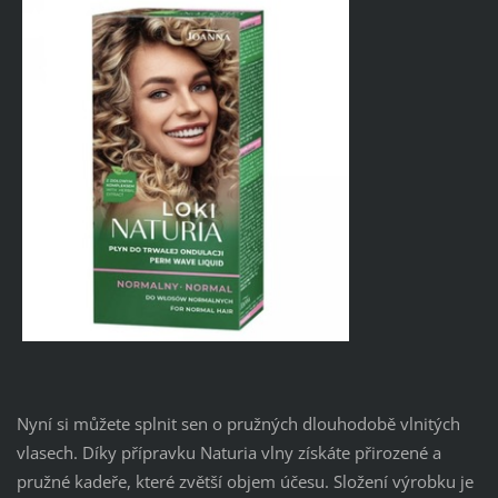
Nyní si můžete splnit sen o pružných dlouhodobě vlnitých
vlasech. Díky přípravku Naturia vlny získáte přirozené a
pružné kadeře, které zvětší objem účesu. Složení výrobku je