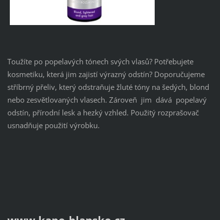
Toužíte po popelavých tónech svých vlasů? Potřebujete
kosmetiku, která jim zajistí výrazný odstín? Doporučujeme
stříbrný přeliv, který odstraňuje žluté tóny na šedých, blond
nebo zesvětlovaných vlasech. Zároveň jim dává popelavý
odstín, přírodní lesk a hezký vzhled. Použitý rozprašovač
usnadňuje použití výrobku.