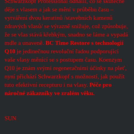
Schwarzkopf Professional odhalil, co se skutečně
děje s vlasem a jak se mění v průběhu času –
vytváření dvou keratinů /stavebních kamenů
zdravých vlasů/ se výrazně snižuje, což způsobuje,
že se vlas stává křehkým, snadno se láme a vypadá
mdle a unaveně.
BC Time Restore s technologií
Q10
je jedinečnou revoluční řadou podporující
vaše vlasy měnící se s postupem času. Koenzym
Q10 je znám svými regeneračními účinky na pleť,
nyní přichází Schwarzkopf s možností, jak použít
tuto efektivní recepturu i na vlasy.
Péče pro
náročné zákazníky ve zralém věku.
SUN