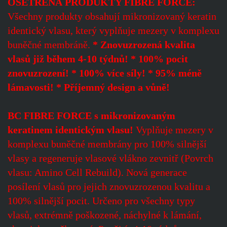
OŠETŘENÁ PRODUKTY FIBRE FORCE:
Všechny produkty obsahují mikronizovaný keratin
identický vlasu, který vyplňuje mezery v komplexu
buněčné membráně.
* Znovuzrozená kvalita
vlasů již během 4-10 týdnů! * 100% pocit
znovuzrození! * 100% více síly! * 95% méně
lámavosti! * Příjemný design a vůně!
BC FIBRE FORCE s mikronizovaným
keratinem identickým vlasu!
Vyplňuje mezery v
komplexu buněčné membrány pro 100% silnější
vlasy a regeneruje vlasové vlákno zevnitř (Povrch
vlasu: Amino Cell Rebuild). Nová generace
posílení vlasů pro jejich znovuzrozenou kvalitu a
100% silnější pocit. Určeno pro všechny typy
vlasů, extrémně poškozené, náchylné k lámání,