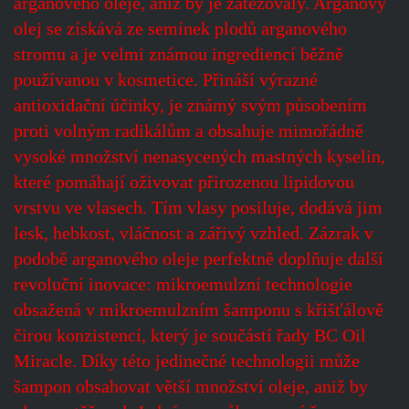
arganového oleje, aniž by je zatěžovaly. Arganový
olej se získává ze semínek plodů arganového
stromu a je velmi známou ingrediencí běžně
používanou v kosmetice. Přináší výrazné
antioxidační účinky, je známý svým působením
proti volným radikálům a obsahuje mimořádně
vysoké množství nenasycených mastných kyselin,
které pomáhají oživovat přirozenou lipidovou
vrstvu ve vlasech. Tím vlasy posiluje, dodává jim
lesk, hebkost, vláčnost a zářivý vzhled. Zázrak v
podobě arganového oleje perfektně doplňuje další
revoluční inovace: mikroemulzní technologie
obsažená v mikroemulzním šamponu s křišťálově
čirou konzistencí, který je součástí řady BC Oil
Miracle. Díky této jedinečné technologii může
šampon obsahovat větší množství oleje, aniž by