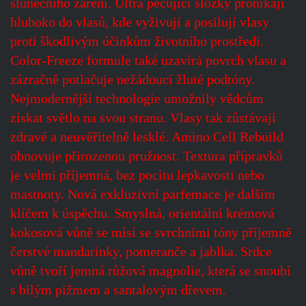
slunečního záření. Ultra pečující složky pronikají
hluboko do vlasů, kde vyživují a posilují vlasy
proti škodlivým účinkům životního prostředí.
Color-Freeze formule také uzavírá povrch vlasu a
zázračně potlačuje nežádoucí žluté podtóny.
Nejmodernější technologie umožnily vědcům
získat světlo na svou stranu. Vlasy tak zůstávají
zdravé a neuvěřitelně lesklé. Amino Cell Rebuild
obnovuje přirozenou pružnost. Textura přípravků
je velmi příjemná, bez pocitu lepkavosti nebo
mastnoty. Nová exkluzivní parfemace je dalším
klíčem k úspěchu. Smyslná, orientální krémová
kokosová vůně se mísí se svrchními tóny příjemně
čerstvé mandarinky, pomeranče a jablka. Srdce
vůně tvoří jemná růžová magnolie, která se snoubí
s bílým pižmem a santalovým dřevem.