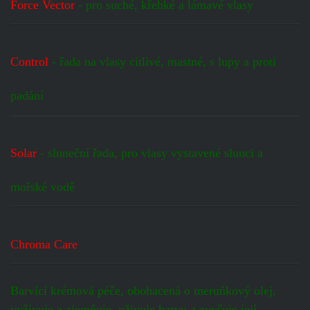
Force Vector
- pro suché, křehké a lámavé vlasy
Control
- řada na vlasy citlivé, mastné, s lupy a proti
padání
Solar
- sluneční řada, pro vlasy vystavené slunci a
mořské vodě
Chroma Care
Barvící krémová péče, obohacená o
meruňkový olej,
vyživuje
a zjemňuje
, oživuje barvu a zvyšuje její