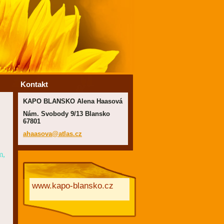
Kontakt
KAPO BLANSKO Alena Haasová
Nám. Svobody 9/13 Blansko
67801
ahaasova
@atlas.c
z
m,
www.kapo-blansko.cz