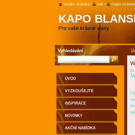
úvodní stránka
|
tisk
|
mapa stránek
KAPO BLAN
Pro vaše krásné vlasy
Vyhledávání
Ú
W
25.
W
ÚVOD
VYZKOUŠEJTE
Ob
su
INSPIRACE
da
ob
NOVINKY
AKČNÍ NABÍDKA